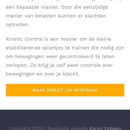
een bepaalde manier. Door die eenzijdige
manier van belasten kunnen er klachten
optreden.
Kinetic Control is een manier om de kleine
stabiliserende spiertjes te trainen die nodig zijn
om bewegingen weer gecontroleerd te laten
verlopen. Zo krijg je zelf weer controle over
bewegingen en over je klacht.
MAAK DIRECT UW AFSPRAAK
Copyright 2026 | Realisatie website
Karen Visbeen